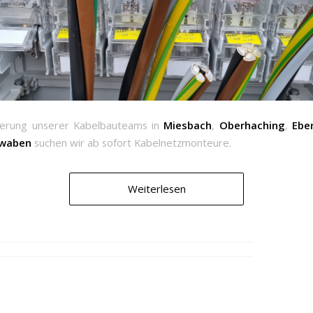
terung unserer Kabelbauteams in
Miesbach
,
Oberhaching
,
Ebe
hwaben
suchen wir ab sofort Kabelnetzmonteure.
Weiterlesen