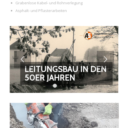
Grabenlose Kabel- und Rohrverlegung
Asphalt- und Pflasterarbeiten
LEITUNGSBAU IN DEN
50ER JAHREN
1
2
3
4
5