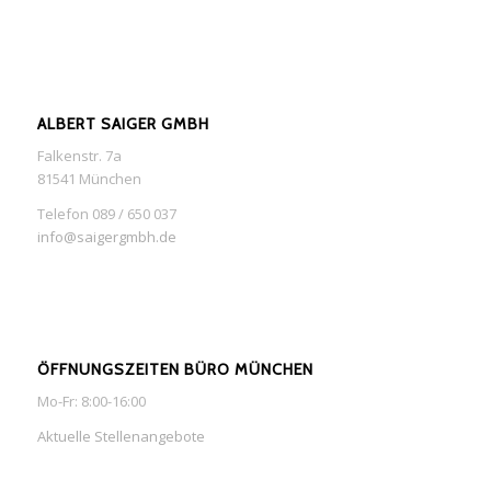
ALBERT SAIGER GMBH
Falkenstr. 7a
81541 München
Telefon 089 / 650 037
info@saigergmbh.de
ÖFFNUNGSZEITEN BÜRO MÜNCHEN
Mo-Fr: 8:00-16:00
Aktuelle Stellenangebote