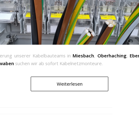
terung unserer Kabelbauteams in
Miesbach
,
Oberhaching
,
Ebe
hwaben
suchen wir ab sofort Kabelnetzmonteure.
Weiterlesen